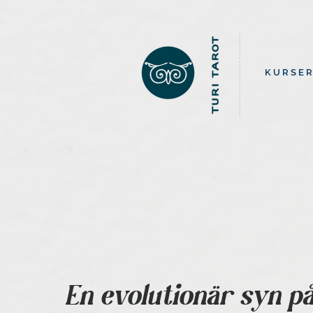
K U R S E R
En evolutionär syn på