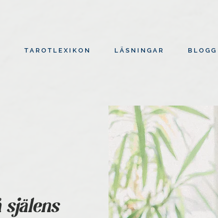
T A R O T L E X I K O N
L Ä S N I N G A R
B L O G G
 själens