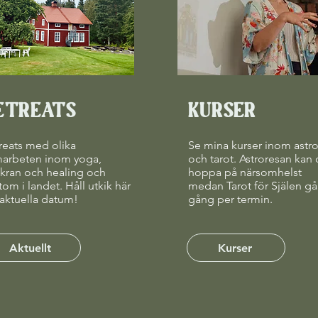
ETREATS
KURSER
reats med olika
Se mina kurser inom astr
arbeten inom yoga,
och tarot. Astroresan kan
kran och healing och
hoppa på närsomhelst
tom i landet. Håll utkik här
medan Tarot för Själen gå
 aktuella datum!
gång per termin.
Aktuellt
Kurser