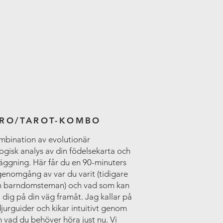
RO/TAROT-KOMBO
mbination av evolutionär
ogisk analys av din födelsekarta och
läggning. Här får du en 90-minuters
genomgång av var du varit (tidigare
ch barndomsteman) och vad som kan
 dig på din väg framåt. Jag kallar på
jurguider och kikar intuitivt genom
n vad du behöver höra just nu. Vi