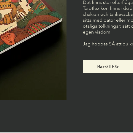
Det finns stor efterfråg
Tarotlexikon finner du äv
chakran och tankeväckan
sitta med dator eller mo
otaliga tolkningar; sät
egen visdom.
Jag hoppas SÅ att du 
Beställ här